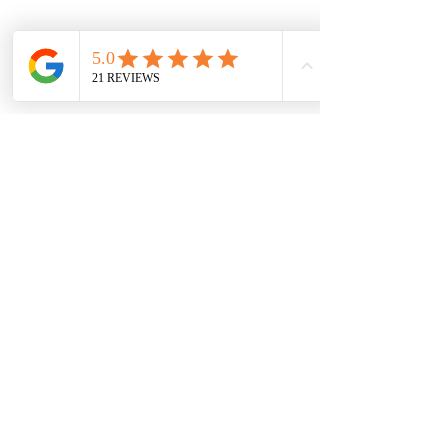
Cambios y devoluciones
Terminos del Servicio
Política de Cookies
Política de Privacidad
POPULARES
DIEGO
KEMPES
CRUYFF
ALFONSO
SUKER
MÁGICO
FRAN
JUANITO
CHOLO
JARNI