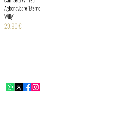
Camiseta Wilfred
Agbonavbare "Eterno
Willy"
Precio
23,90 €
SÍGUENOS
ENLACES RÁPIDOS
Aviso Legal